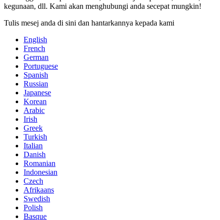
kegunaan, dll. Kami akan menghubungi anda secepat mungkin!
Tulis mesej anda di sini dan hantarkannya kepada kami
English
French
German
Portuguese
Spanish
Russian
Japanese
Korean
Arabic
Irish
Greek
Turkish
Italian
Danish
Romanian
Indonesian
Czech
Afrikaans
Swedish
Polish
Basque