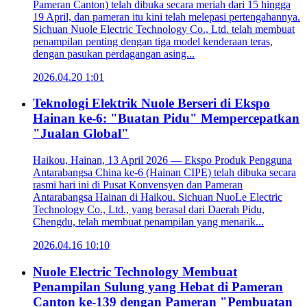
Pameran Canton) telah dibuka secara meriah dari 15 hingga
19 April, dan pameran itu kini telah melepasi pertengahannya.
Sichuan Nuole Electric Technology Co., Ltd. telah membuat
penampilan penting dengan tiga model kenderaan teras,
dengan pasukan perdagangan asing...
2026.04.20 1:01
Teknologi Elektrik Nuole Berseri di Ekspo
Hainan ke-6: "Buatan Pidu" Mempercepatkan
"Jualan Global"
Haikou, Hainan, 13 April 2026 — Ekspo Produk Pengguna
Antarabangsa China ke-6 (Hainan CIPE) telah dibuka secara
rasmi hari ini di Pusat Konvensyen dan Pameran
Antarabangsa Hainan di Haikou. Sichuan NuoLe Electric
Technology Co., Ltd., yang berasal dari Daerah Pidu,
Chengdu, telah membuat penampilan yang menarik...
2026.04.16 10:10
Nuole Electric Technology Membuat
Penampilan Sulung yang Hebat di Pameran
Canton ke-139 dengan Pameran "Pembuatan