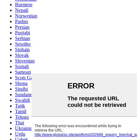
Burmese
Nepali
Norwegian
Pashto
Persian
Punjabi
Serbian
Sesotho
Sinhala
Slovak
Slovenian
Somali
Samoan
Scots Gaelic
Shona
Sindhi
Sundanese
Swahili
Tajik
Tamil
Telugu
Thai
Ukrainian
Urdu
Uzbek