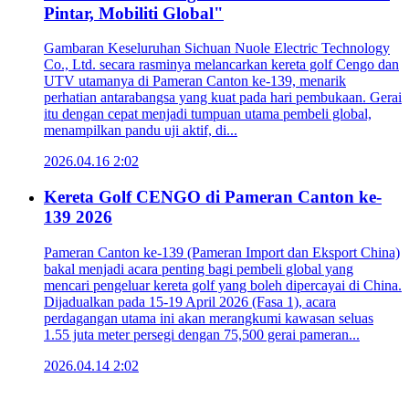
Pintar, Mobiliti Global"
Gambaran Keseluruhan Sichuan Nuole Electric Technology
Co., Ltd. secara rasminya melancarkan kereta golf Cengo dan
UTV utamanya di Pameran Canton ke-139, menarik
perhatian antarabangsa yang kuat pada hari pembukaan. Gerai
itu dengan cepat menjadi tumpuan utama pembeli global,
menampilkan pandu uji aktif, di...
2026.04.16 2:02
Kereta Golf CENGO di Pameran Canton ke-
139 2026
Pameran Canton ke-139 (Pameran Import dan Eksport China)
bakal menjadi acara penting bagi pembeli global yang
mencari pengeluar kereta golf yang boleh dipercayai di China.
Dijadualkan pada 15-19 April 2026 (Fasa 1), acara
perdagangan utama ini akan merangkumi kawasan seluas
1.55 juta meter persegi dengan 75,500 gerai pameran...
2026.04.14 2:02