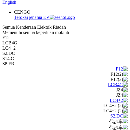
English
CENGO
Terokai jenama EV
Semua Kenderaan Elektrik Riadah
Memenuhi semua keperluan mobiliti
F12
LCB4G
LC4+2
S2.DC
S14.C
S8.FB