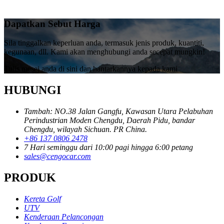
Dapatkan Sebut Harga
Sila tinggalkan keperluan anda, termasuk jenis produk, kuantiti,
kegunaan, dll. Kami akan menghubungi anda secepat mungkin!
Tulis mesej anda di sini dan hantarkannya kepada kami
HUBUNGI
Tambah: NO.38 Jalan Gangfu, Kawasan Utara Pelabuhan
Perindustrian Moden Chengdu, Daerah Pidu, bandar
Chengdu, wilayah Sichuan. PR China.
+86 137 0806 2478
7 Hari seminggu dari 10:00 pagi hingga 6:00 petang
sales@cengocar.com
PRODUK
Kereta Golf
UTV
Kenderaan Pelancongan